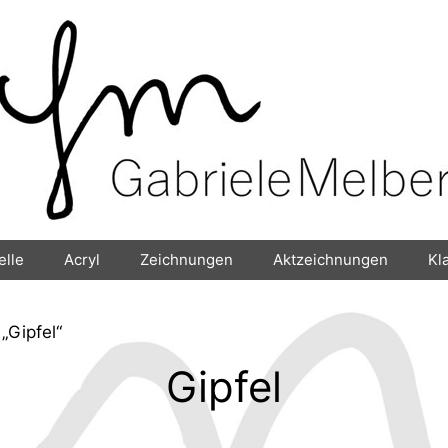
elle
Acryl
Zeichnungen
Aktzeichnungen
Kl
„Gipfel“
Gipfel