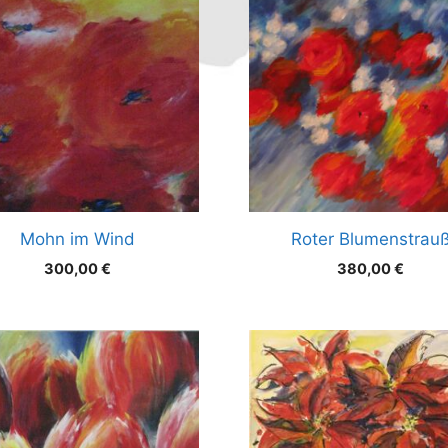
Mohn im Wind
Roter Blumenstrau
300,00
€
380,00
€