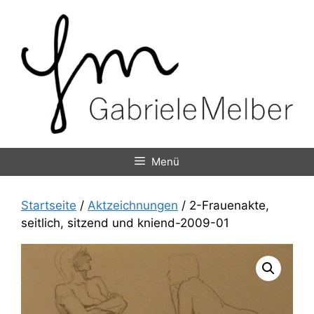
Zum
Inhalt
springen
Menü
Startseite
/
Aktzeichnungen
/ 2-Frauenakte,
seitlich, sitzend und kniend-2009-01