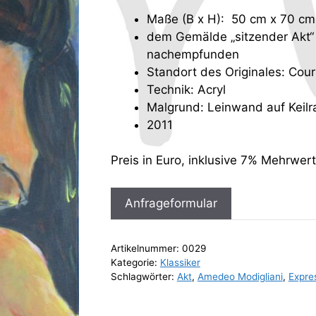
Maße (B x H): 50 cm x 70 cm
dem Gemälde „sitzender Akt“
nachempfunden
Standort des Originales: Cour
Technik: Acryl
Malgrund: Leinwand auf Keil
2011
Preis in Euro, inklusive 7% Mehrwer
Anfrageformular
Artikelnummer:
0029
Kategorie:
Klassiker
Schlagwörter:
Akt
,
Amedeo Modigliani
,
Expre