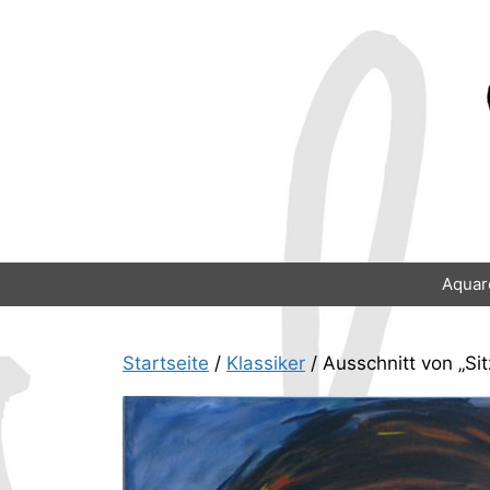
Zum
Inhalt
springen
Aquar
Startseite
/
Klassiker
/ Ausschnitt von „Si