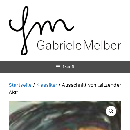
Zum
Inhalt
springen
Menü
Startseite
/
Klassiker
/ Ausschnitt von „sitzender
Akt“