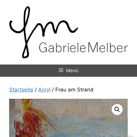
Zum
Inhalt
springen
Menü
Startseite
/
Acryl
/ Frau am Strand