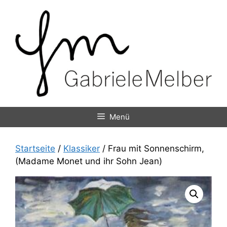
Zum
Inhalt
springen
Menü
Startseite
/
Klassiker
/ Frau mit Sonnenschirm,
(Madame Monet und ihr Sohn Jean)