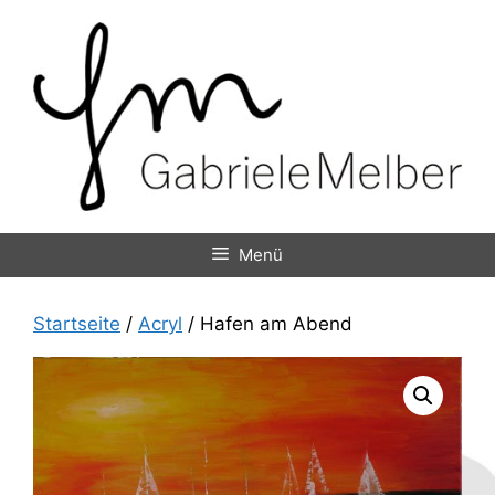
Zum
Inhalt
springen
Menü
Startseite
/
Acryl
/ Hafen am Abend