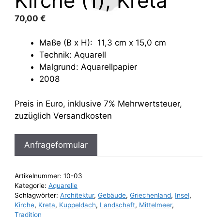
Kirche (1), Kreta
70,00
€
Maße (B x H): 11,3 cm x 15,0 cm
Technik: Aquarell
Malgrund: Aquarellpapier
2008
Preis in Euro, inklusive 7% Mehrwertsteuer,
zuzüglich Versandkosten
Anfrageformular
Artikelnummer:
10-03
Kategorie:
Aquarelle
Schlagwörter:
Architektur
,
Gebäude
,
Griechenland
,
Insel
,
Kirche
,
Kreta
,
Kuppeldach
,
Landschaft
,
Mittelmeer
,
Tradition