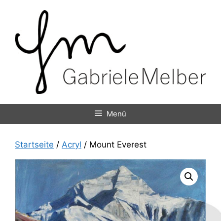
Zum
Inhalt
springen
Menü
Startseite
/
Acryl
/ Mount Everest