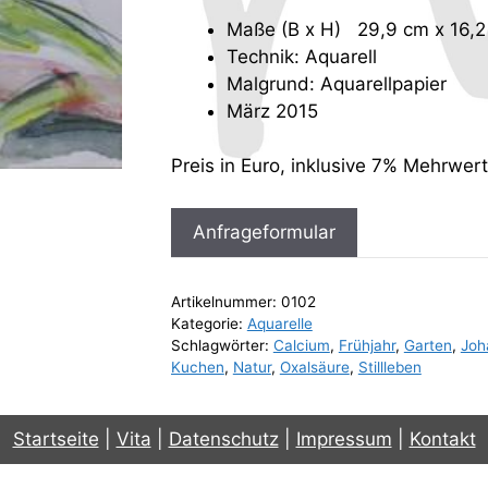
Maße (B x H) 29,9 cm x 16,
Technik: Aquarell
Malgrund: Aquarellpapier
März 2015
Preis in Euro, inklusive 7% Mehrwer
Anfrageformular
Artikelnummer:
0102
Kategorie:
Aquarelle
Schlagwörter:
Calcium
,
Frühjahr
,
Garten
,
Joh
Kuchen
,
Natur
,
Oxalsäure
,
Stillleben
Startseite
|
Vita
|
Datenschutz
|
Impressum
|
Kontakt