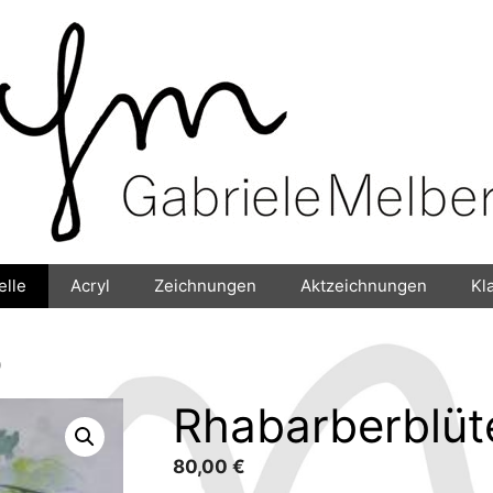
elle
Acryl
Zeichnungen
Aktzeichnungen
Kl
)
Rhabarberblüte
80,00
€