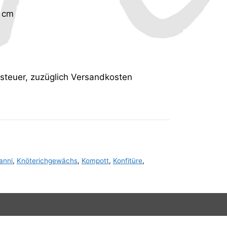
2 cm
tsteuer, zuzüglich Versandkosten
anni
,
Knöterichgewächs
,
Kompott
,
Konfitüre
,