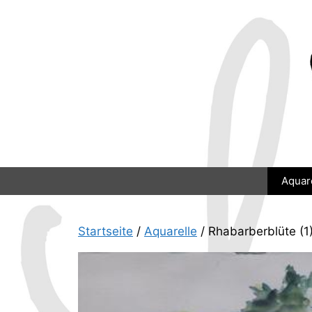
Zum
Inhalt
springen
Aquar
Startseite
/
Aquarelle
/ Rhabarberblüte (1