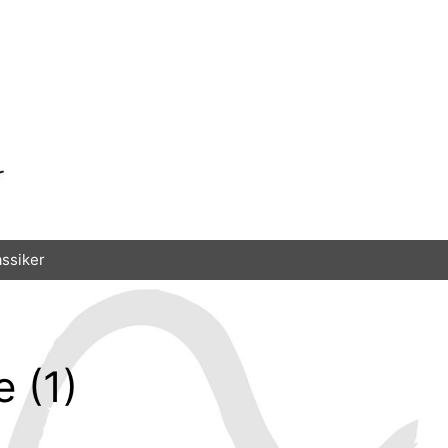
assiker
 (1)