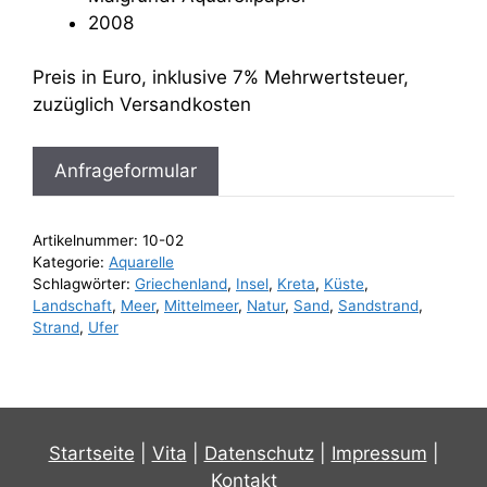
2008
Preis in Euro, inklusive 7% Mehrwertsteuer,
zuzüglich Versandkosten
Anfrageformular
Artikelnummer:
10-02
Kategorie:
Aquarelle
Schlagwörter:
Griechenland
,
Insel
,
Kreta
,
Küste
,
Landschaft
,
Meer
,
Mittelmeer
,
Natur
,
Sand
,
Sandstrand
,
Strand
,
Ufer
Startseite
|
Vita
|
Datenschutz
|
Impressum
|
Kontakt