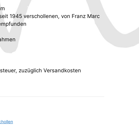
cm
seit 1945 verschollenen, von Franz Marc
hempfunden
rahmen
tsteuer, zuzüglich Versandkosten
chollen