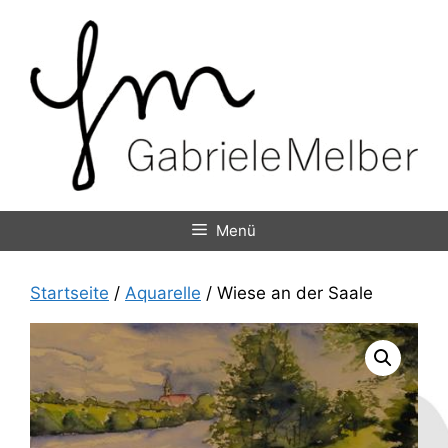
Zum
Inhalt
springen
Menü
Startseite
/
Aquarelle
/ Wiese an der Saale